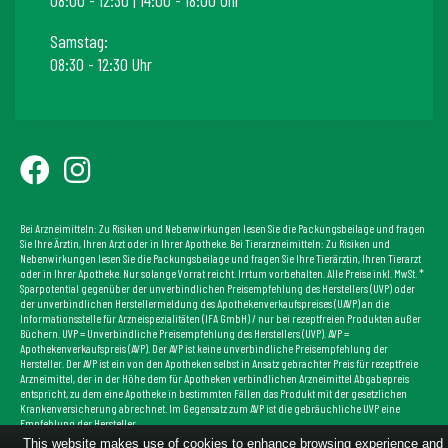
Samstag:
08:30 - 12:30 Uhr
Bei Arzneimitteln: Zu Risiken und Nebenwirkungen lesen Sie die Packungsbeilage und fragen
Sie Ihre Ärztin, Ihren Arzt oder in Ihrer Apotheke. Bei Tierarzneimitteln: Zu Risiken und
Nebenwirkungen lesen Sie die Packungsbeilage und fragen Sie Ihre Tierärztin, Ihren Tierarzt
oder in Ihrer Apotheke. Nur solange Vorrat reicht. Irrtum vorbehalten. Alle Preise inkl. MwSt. *
Sparpotential gegenüber der unverbindlichen Preisempfehlung des Herstellers (UVP) oder
der unverbindlichen Herstellermeldung des Apothekenverkaufspreises (UAVP) an die
Informationsstelle für Arzneispezialitäten (IFA GmbH) / nur bei rezeptfreien Produkten außer
Büchern. UVP = Unverbindliche Preisempfehlung des Herstellers (UVP). AVP =
Apothekenverkaufspreis (AVP). Der AVP ist keine unverbindliche Preisempfehlung der
Hersteller. Der AVP ist ein von den Apotheken selbst in Ansatz gebrachter Preis für rezeptfreie
Arzneimittel, der in der Höhe dem für Apotheken verbindlichen Arzneimittel Abgabepreis
entspricht, zu dem eine Apotheke in bestimmten Fällen das Produkt mit der gesetzlichen
Krankenversicherung abrechnet. Im Gegensatz zum AVP ist die gebräuchliche UVP eine
Empfehlung der Hersteller.
This website makes use of cookies to enhance browsing experience and