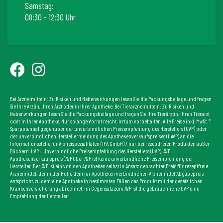
Samstag:
08:30 - 12:30 Uhr
Bei Arzneimitteln: Zu Risiken und Nebenwirkungen lesen Sie die Packungsbeilage und fragen
Sie Ihre Ärztin, Ihren Arzt oder in Ihrer Apotheke. Bei Tierarzneimitteln: Zu Risiken und
Nebenwirkungen lesen Sie die Packungsbeilage und fragen Sie Ihre Tierärztin, Ihren Tierarzt
oder in Ihrer Apotheke. Nur solange Vorrat reicht. Irrtum vorbehalten. Alle Preise inkl. MwSt. *
Sparpotential gegenüber der unverbindlichen Preisempfehlung des Herstellers (UVP) oder
der unverbindlichen Herstellermeldung des Apothekenverkaufspreises (UAVP) an die
Informationsstelle für Arzneispezialitäten (IFA GmbH) / nur bei rezeptfreien Produkten außer
Büchern. UVP = Unverbindliche Preisempfehlung des Herstellers (UVP). AVP =
Apothekenverkaufspreis (AVP). Der AVP ist keine unverbindliche Preisempfehlung der
Hersteller. Der AVP ist ein von den Apotheken selbst in Ansatz gebrachter Preis für rezeptfreie
Arzneimittel, der in der Höhe dem für Apotheken verbindlichen Arzneimittel Abgabepreis
entspricht, zu dem eine Apotheke in bestimmten Fällen das Produkt mit der gesetzlichen
Krankenversicherung abrechnet. Im Gegensatz zum AVP ist die gebräuchliche UVP eine
Empfehlung der Hersteller.