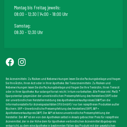
Montag bis Freitag jeweils:
08:00 - 12:30 | 14:00 - 18:00 Uhr
Samstag:
08:30 - 12:30 Uhr
Bei Arzneimitteln: Zu Risiken und Nebenwirkungen lesen Sie die Packungsbeilage und fragen
Sie Ihre Ärztin, Ihren Arzt oder in Ihrer Apotheke. Bei Tierarzneimitteln: Zu Risiken und
Nebenwirkungen lesen Sie die Packungsbeilage und fragen Sie Ihre Tierärztin, Ihren Tierarzt
oder in Ihrer Apotheke. Nur solange Vorrat reicht. Irrtum vorbehalten. Alle Preise inkl. MwSt. *
Sparpotential gegenüber der unverbindlichen Preisempfehlung des Herstellers (UVP) oder
der unverbindlichen Herstellermeldung des Apothekenverkaufspreises (UAVP) an die
Informationsstelle für Arzneispezialitäten (IFA GmbH) / nur bei rezeptfreien Produkten außer
Büchern. UVP = Unverbindliche Preisempfehlung des Herstellers (UVP). AVP =
Apothekenverkaufspreis (AVP). Der AVP ist keine unverbindliche Preisempfehlung der
Hersteller. Der AVP ist ein von den Apotheken selbst in Ansatz gebrachter Preis für rezeptfreie
Arzneimittel, der in der Höhe dem für Apotheken verbindlichen Arzneimittel Abgabepreis
entspricht, zu dem eine Apotheke in bestimmten Fällen das Produkt mit der gesetzlichen