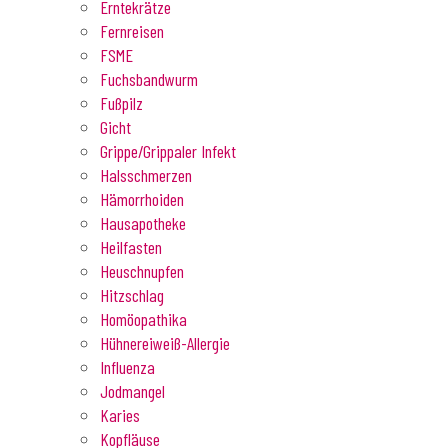
Erntekrätze
Fernreisen
FSME
Fuchsbandwurm
Fußpilz
Gicht
Grippe/Grippaler Infekt
Halsschmerzen
Hämorrhoiden
Hausapotheke
Heilfasten
Heuschnupfen
Hitzschlag
Homöopathika
Hühnereiweiß-Allergie
Influenza
Jodmangel
Karies
Kopfläuse