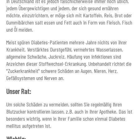
In Deutschland ist es jedoch fälschlicherweise immer noch üblich,
jedem Übergewichtigen und jedem, der sich gesund ernähren
möchte, einzutrichtern, er möge sich mit Kartoffeln, Reis, Brot oder
Gummibärchen satt essen und Fett auch in Form von Fleisch, Fisch
und Öl meiden.
Meist spüren Diabetes-Patienten mehrere Jahre nichts von ihrer
Krankheit. Verstärktes Durstgefühl, vermehrtes Wasserlassen,
allgemeine Schwäche, Juckreiz, Häufung von Infektionen sind
Anzeichen dieser Stoffwechsel-Erkrankung. Unbehandelt richtet die
"Zuckerkrankheit" schwere Schäden an Augen, Nieren, Herz,
Gefäßsystemen und Nerven an.
Unser Rat:
Um solche Schäden zu vermeiden, sollten Sie regelmäßig Ihren
Blutzucker kontrollieren lassen, z.B. auch in Ihrer Apotheke. Das ist
besonders wichtig, wenn in Ihrer Familie schon einmal Diabetes
mellitus aufgetreten ist.
Wichtig: