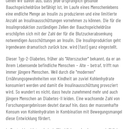
Gehen wir davon aus, dass jede ursprünglich gesunde
Bauchspeicheldrüse befähigt ist, im Laufe eines Menschenlebens
eine endliche Menge an Insulin zu produzieren und eine limitierte
Anzahl an Insulinausschüttungen vornehmen zu können. Die für die
Insulinproduktion zuständigen Zellen der Bauchspeicheldrüse
erschöpfen sich mit der Zahl der für die Blutzuckerabsenkung
notwendigen Ausschüttungen an Insulin. Die Insulinproduktion geht
irgendwann dramatisch zurück bzw. wird (fast) ganz eingestellt.
Dieser Typ-2-Diabetes, früher als "Alterszucker" bekannt, da er an
ihrem Lebensende befindliche Menschen – Alte – betraf, trifft nun
immer jüngere Menschen. Weil durch die "modernen"
Ernährungsgewohnheiten von Kindheit an zuviel Kohlenhydrate
konsumiert werden und damit die Insulinausschüttung provoziert
wird. So wundert es nicht, dass heute zunehmend mehr und auch
jüngere Menschen an Diabetes-II leiden. Eine wachsende Zahl von
Forschungsergebnissen deutet darauf hin, dass der massenhafte
Konsum von Kohlenhydraten in Kombination mit Bewegungsmangel
diese Entwicklung fördert.