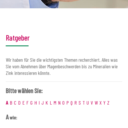
Ratgeber
Wir haben für Sie die wichtigsten Themen recherchiert. Alles was
Sie vom Abnehmen über Magenbeschwerden bis zu Mineralien wie
Zink interessieren könnte.
Bitte wählen Sie:
A
B
C
D
E
F
G
H
I
J
K
L
M
N
O
P
Q
R
S
T
U
V
W
X
Y
Z
A
wie: