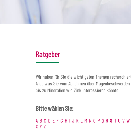
Ratgeber
Wir haben für Sie die wichtigsten Themen recherchiert
Alles was Sie vom Abnehmen über Magenbeschwerden
bis zu Mineralien wie Zink interessieren könnte.
Bitte wählen Sie:
A
B
C
D
E
F
G
H
I
J
K
L
M
N
O
P
Q
R
S
T
U
V
W
X
Y
Z