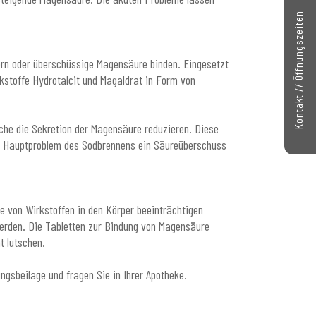
Kontakt // Öffnungszeiten
dern oder überschüssige Magensäure binden. Eingesetzt
stoffe Hydrotalcit und Magaldrat in Form von
lche die Sekretion der Magensäure reduzieren. Diese
as Hauptproblem des Sodbrennens ein Säureüberschuss
e von Wirkstoffen in den Körper beeinträchtigen
werden. Die Tabletten zur Bindung von Magensäure
t lutschen.
gsbeilage und fragen Sie in Ihrer Apotheke.