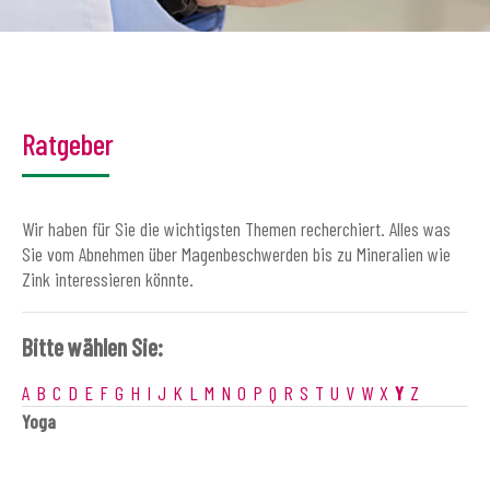
Ratgeber
Wir haben für Sie die wichtigsten Themen recherchiert. Alles was
Sie vom Abnehmen über Magenbeschwerden bis zu Mineralien wie
Zink interessieren könnte.
Bitte wählen Sie:
A
B
C
D
E
F
G
H
I
J
K
L
M
N
O
P
Q
R
S
T
U
V
W
X
Y
Z
Yoga