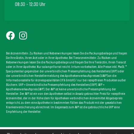
08:30 - 12:30 Uhr
Bei Arzneimitteln: Zu Risiken und Nebenwirkungen lesen Sie die Packungsbeilage und fragen
Sie Ihre Ärztin, Ihren Arzt oder in Ihrer Apotheke. Bei Tierarzneimitteln: Zu Risiken und
Nebenwirkungen lesen Sie die Packungsbeilage und fragen Sie Ihre Tierärztin, Ihren Tierarzt
oder in Ihrer Apotheke. Nur solange Vorrat reicht. Irrtum vorbehalten. Alle Preise inkl. MwSt. *
Sparpotential gegenüber der unverbindlichen Preisempfehlung des Herstellers (UVP) oder
der unverbindlichen Herstellermeldung des Apothekenverkaufspreises (UAVP) an die
Informationsstelle für Arzneispezialitäten (IFA GmbH) / nur bei rezeptfreien Produkten außer
Büchern. UVP = Unverbindliche Preisempfehlung des Herstellers (UVP). AVP =
Apothekenverkaufspreis (AVP). Der AVP ist keine unverbindliche Preisempfehlung der
Hersteller. Der AVP ist ein von den Apotheken selbst in Ansatz gebrachter Preis für rezeptfreie
Arzneimittel, der in der Höhe dem für Apotheken verbindlichen Arzneimittel Abgabepreis
entspricht, zu dem eine Apotheke in bestimmten Fällen das Produkt mit der gesetzlichen
Krankenversicherung abrechnet. Im Gegensatz zum AVP ist die gebräuchliche UVP eine
Empfehlung der Hersteller.