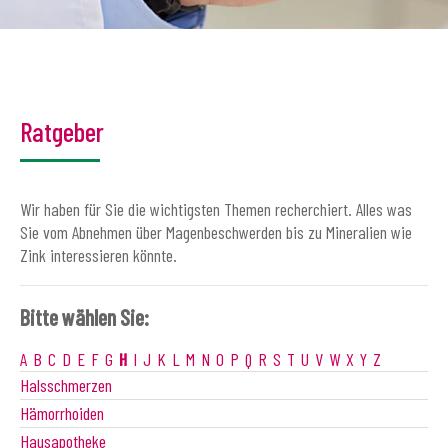
Ratgeber
Wir haben für Sie die wichtigsten Themen recherchiert. Alles was
Sie vom Abnehmen über Magenbeschwerden bis zu Mineralien wie
Zink interessieren könnte.
Bitte wählen Sie:
A
B
C
D
E
F
G
H
I
J
K
L
M
N
O
P
Q
R
S
T
U
V
W
X
Y
Z
Halsschmerzen
Hämorrhoiden
Hausapotheke