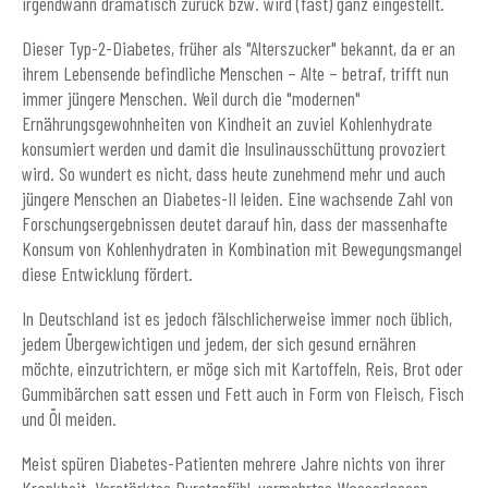
irgendwann dramatisch zurück bzw. wird (fast) ganz eingestellt.
Dieser Typ-2-Diabetes, früher als "Alterszucker" bekannt, da er an
ihrem Lebensende befindliche Menschen – Alte – betraf, trifft nun
immer jüngere Menschen. Weil durch die "modernen"
Ernährungsgewohnheiten von Kindheit an zuviel Kohlenhydrate
konsumiert werden und damit die Insulinausschüttung provoziert
wird. So wundert es nicht, dass heute zunehmend mehr und auch
jüngere Menschen an Diabetes-II leiden. Eine wachsende Zahl von
Forschungsergebnissen deutet darauf hin, dass der massenhafte
Konsum von Kohlenhydraten in Kombination mit Bewegungsmangel
diese Entwicklung fördert.
In Deutschland ist es jedoch fälschlicherweise immer noch üblich,
jedem Übergewichtigen und jedem, der sich gesund ernähren
möchte, einzutrichtern, er möge sich mit Kartoffeln, Reis, Brot oder
Gummibärchen satt essen und Fett auch in Form von Fleisch, Fisch
und Öl meiden.
Meist spüren Diabetes-Patienten mehrere Jahre nichts von ihrer
Krankheit. Verstärktes Durstgefühl, vermehrtes Wasserlassen,