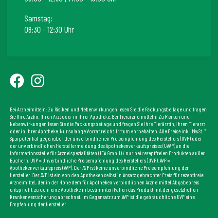
Samstag:
08:30 - 12:30 Uhr
Bei Arzneimitteln: Zu Risiken und Nebenwirkungen lesen Sie die Packungsbeilage und fragen
Sie Ihre Ärztin, Ihren Arzt oder in Ihrer Apotheke. Bei Tierarzneimitteln: Zu Risiken und
Nebenwirkungen lesen Sie die Packungsbeilage und fragen Sie Ihre Tierärztin, Ihren Tierarzt
oder in Ihrer Apotheke. Nur solange Vorrat reicht. Irrtum vorbehalten. Alle Preise inkl. MwSt. *
Sparpotential gegenüber der unverbindlichen Preisempfehlung des Herstellers (UVP) oder
der unverbindlichen Herstellermeldung des Apothekenverkaufspreises (UAVP) an die
Informationsstelle für Arzneispezialitäten (IFA GmbH) / nur bei rezeptfreien Produkten außer
Büchern. UVP = Unverbindliche Preisempfehlung des Herstellers (UVP). AVP =
Apothekenverkaufspreis (AVP). Der AVP ist keine unverbindliche Preisempfehlung der
Hersteller. Der AVP ist ein von den Apotheken selbst in Ansatz gebrachter Preis für rezeptfreie
Arzneimittel, der in der Höhe dem für Apotheken verbindlichen Arzneimittel Abgabepreis
entspricht, zu dem eine Apotheke in bestimmten Fällen das Produkt mit der gesetzlichen
Krankenversicherung abrechnet. Im Gegensatz zum AVP ist die gebräuchliche UVP eine
Empfehlung der Hersteller.