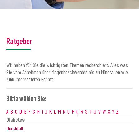
Ratgeber
Wir haben für Sie die wichtigsten Themen recherchiert. Alles was
Sie vom Abnehmen über Magenbeschwerden bis zu Mineralien wie
Zink interessieren könnte.
Bitte wählen Sie:
A
B
C
D
E
F
G
H
I
J
K
L
M
N
O
P
Q
R
S
T
U
V
W
X
Y
Z
Diabetes
Durchfall