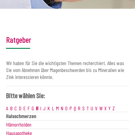
Ratgeber
Wir haben für Sie die wichtigsten Themen recherchiert. Alles was
Sie vom Abnehmen über Magenbeschwerden bis zu Mineralien wie
Zink interessieren könnte.
Bitte wählen Sie:
A
B
C
D
E
F
G
H
I
J
K
L
M
N
O
P
Q
R
S
T
U
V
W
X
Y
Z
Halsschmerzen
Hämorrhoiden
Hausapotheke