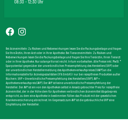
08:30 - 12:30 Uhr
Bei Arzneimitteln: Zu Risiken und Nebenwirkungen lesen Sie die Packungsbeilage und fragen
Sie Ihre Ärztin, Ihren Arzt oder in Ihrer Apotheke. Bei Tierarzneimitteln: Zu Risiken und
Nebenwirkungen lesen Sie die Packungsbeilage und fragen Sie Ihre Tierärztin, Ihren Tierarzt
oder in Ihrer Apotheke. Nur solange Vorrat reicht. Irrtum vorbehalten. Alle Preise inkl. MwSt. *
Sparpotential gegenüber der unverbindlichen Preisempfehlung des Herstellers (UVP) oder
der unverbindlichen Herstellermeldung des Apothekenverkaufspreises (UAVP) an die
Informationsstelle für Arzneispezialitäten (IFA GmbH) / nur bei rezeptfreien Produkten außer
Büchern. UVP = Unverbindliche Preisempfehlung des Herstellers (UVP). AVP =
Apothekenverkaufspreis (AVP). Der AVP ist keine unverbindliche Preisempfehlung der
Hersteller. Der AVP ist ein von den Apotheken selbst in Ansatz gebrachter Preis für rezeptfreie
Arzneimittel, der in der Höhe dem für Apotheken verbindlichen Arzneimittel Abgabepreis
entspricht, zu dem eine Apotheke in bestimmten Fällen das Produkt mit der gesetzlichen
Krankenversicherung abrechnet. Im Gegensatz zum AVP ist die gebräuchliche UVP eine
Empfehlung der Hersteller.