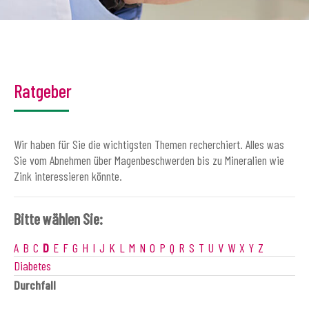
Ratgeber
Wir haben für Sie die wichtigsten Themen recherchiert. Alles was
Sie vom Abnehmen über Magenbeschwerden bis zu Mineralien wie
Zink interessieren könnte.
Bitte wählen Sie:
A
B
C
D
E
F
G
H
I
J
K
L
M
N
O
P
Q
R
S
T
U
V
W
X
Y
Z
Diabetes
Durchfall