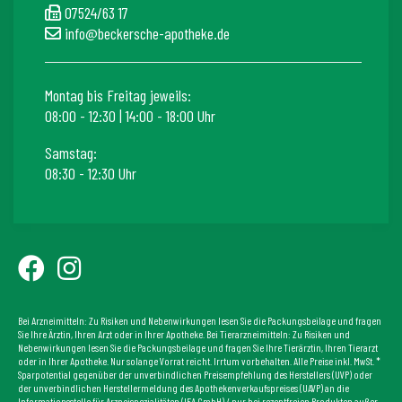
07524/63 17
info@beckersche-apotheke.de
Montag bis Freitag jeweils:
08:00 - 12:30 | 14:00 - 18:00 Uhr
Samstag:
08:30 - 12:30 Uhr
Bei Arzneimitteln: Zu Risiken und Nebenwirkungen lesen Sie die Packungsbeilage und fragen
Sie Ihre Ärztin, Ihren Arzt oder in Ihrer Apotheke. Bei Tierarzneimitteln: Zu Risiken und
Nebenwirkungen lesen Sie die Packungsbeilage und fragen Sie Ihre Tierärztin, Ihren Tierarzt
oder in Ihrer Apotheke. Nur solange Vorrat reicht. Irrtum vorbehalten. Alle Preise inkl. MwSt. *
Sparpotential gegenüber der unverbindlichen Preisempfehlung des Herstellers (UVP) oder
der unverbindlichen Herstellermeldung des Apothekenverkaufspreises (UAVP) an die
Informationsstelle für Arzneispezialitäten (IFA GmbH) / nur bei rezeptfreien Produkten außer