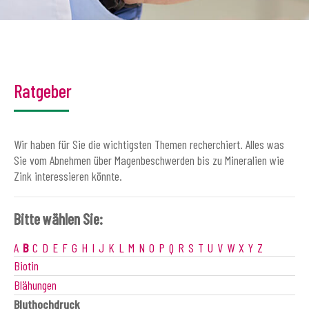
Ratgeber
Wir haben für Sie die wichtigsten Themen recherchiert. Alles was
Sie vom Abnehmen über Magenbeschwerden bis zu Mineralien wie
Zink interessieren könnte.
Bitte wählen Sie:
A
B
C
D
E
F
G
H
I
J
K
L
M
N
O
P
Q
R
S
T
U
V
W
X
Y
Z
Biotin
Blähungen
Bluthochdruck