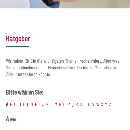
Ratgeber
Wir haben für Sie die wichtigsten Themen recherchiert. Alles was
Sie vom Abnehmen über Magenbeschwerden bis zu Mineralien wie
Zink interessieren könnte.
Bitte wählen Sie:
A
B
C
D
E
F
G
H
I
J
K
L
M
N
O
P
Q
R
S
T
U
V
W
X
Y
Z
A
wie: