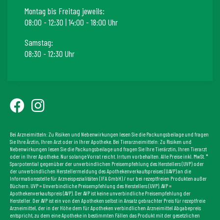
Montag bis Freitag jeweils:
08:00 - 12:30 | 14:00 - 18:00 Uhr
Samstag:
08:30 - 12:30 Uhr
Bei Arzneimitteln: Zu Risiken und Nebenwirkungen lesen Sie die Packungsbeilage und fragen
Sie Ihre Ärztin, Ihren Arzt oder in Ihrer Apotheke. Bei Tierarzneimitteln: Zu Risiken und
Nebenwirkungen lesen Sie die Packungsbeilage und fragen Sie Ihre Tierärztin, Ihren Tierarzt
oder in Ihrer Apotheke. Nur solange Vorrat reicht. Irrtum vorbehalten. Alle Preise inkl. MwSt. *
Sparpotential gegenüber der unverbindlichen Preisempfehlung des Herstellers (UVP) oder
der unverbindlichen Herstellermeldung des Apothekenverkaufspreises (UAVP) an die
Informationsstelle für Arzneispezialitäten (IFA GmbH) / nur bei rezeptfreien Produkten außer
Büchern. UVP = Unverbindliche Preisempfehlung des Herstellers (UVP). AVP =
Apothekenverkaufspreis (AVP). Der AVP ist keine unverbindliche Preisempfehlung der
Hersteller. Der AVP ist ein von den Apotheken selbst in Ansatz gebrachter Preis für rezeptfreie
Arzneimittel, der in der Höhe dem für Apotheken verbindlichen Arzneimittel Abgabepreis
entspricht, zu dem eine Apotheke in bestimmten Fällen das Produkt mit der gesetzlichen