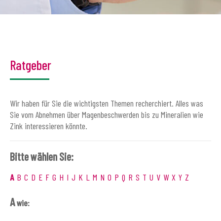
Ratgeber
Wir haben für Sie die wichtigsten Themen recherchiert. Alles was
Sie vom Abnehmen über Magenbeschwerden bis zu Mineralien wie
Zink interessieren könnte.
Bitte wählen Sie:
A
B
C
D
E
F
G
H
I
J
K
L
M
N
O
P
Q
R
S
T
U
V
W
X
Y
Z
A
wie: