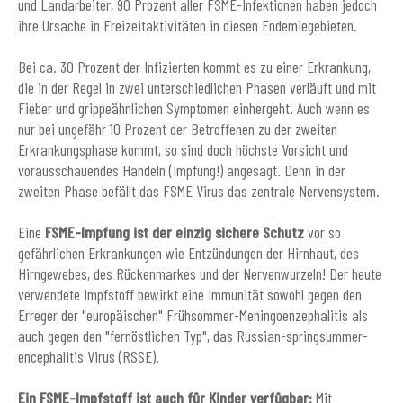
und Landarbeiter, 90 Prozent aller FSME-Infektionen haben jedoch
ihre Ursache in Freizeitaktivitäten in diesen Endemiegebieten.
Bei ca. 30 Prozent der Infizierten kommt es zu einer Erkrankung,
die in der Regel in zwei unterschiedlichen Phasen verläuft und mit
Fieber und grippeähnlichen Symptomen einhergeht. Auch wenn es
nur bei ungefähr 10 Prozent der Betroffenen zu der zweiten
Erkrankungsphase kommt, so sind doch höchste Vorsicht und
vorausschauendes Handeln (Impfung!) angesagt. Denn in der
zweiten Phase befällt das FSME Virus das zentrale Nervensystem.
Eine
FSME-Impfung ist der einzig sichere Schutz
vor so
gefährlichen Erkrankungen wie Entzündungen der Hirnhaut, des
Hirngewebes, des Rückenmarkes und der Nervenwurzeln! Der heute
verwendete Impfstoff bewirkt eine Immunität sowohl gegen den
Erreger der "europäischen" Frühsommer-Meningoenzephalitis als
auch gegen den "fernöstlichen Typ", das Russian-springsummer-
encephalitis Virus (RSSE).
Ein FSME-Impfstoff ist auch für Kinder verfügbar:
Mit