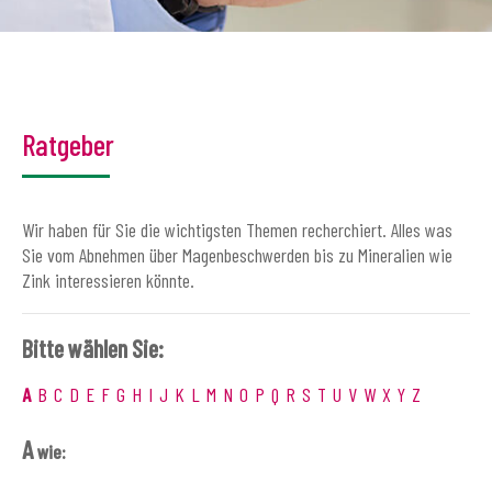
Ratgeber
Wir haben für Sie die wichtigsten Themen recherchiert. Alles was
Sie vom Abnehmen über Magenbeschwerden bis zu Mineralien wie
Zink interessieren könnte.
Bitte wählen Sie:
A
B
C
D
E
F
G
H
I
J
K
L
M
N
O
P
Q
R
S
T
U
V
W
X
Y
Z
A
wie: