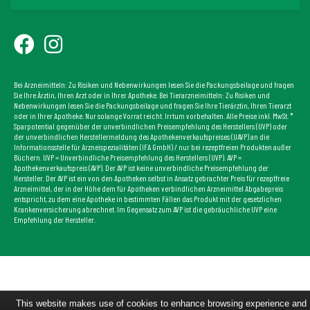
Bei Arzneimitteln: Zu Risiken und Nebenwirkungen lesen Sie die Packungsbeilage und fragen
Sie Ihre Ärztin, Ihren Arzt oder in Ihrer Apotheke. Bei Tierarzneimitteln: Zu Risiken und
Nebenwirkungen lesen Sie die Packungsbeilage und fragen Sie Ihre Tierärztin, Ihren Tierarzt
oder in Ihrer Apotheke. Nur solange Vorrat reicht. Irrtum vorbehalten. Alle Preise inkl. MwSt. *
Sparpotential gegenüber der unverbindlichen Preisempfehlung des Herstellers (UVP) oder
der unverbindlichen Herstellermeldung des Apothekenverkaufspreises (UAVP) an die
Informationsstelle für Arzneispezialitäten (IFA GmbH) / nur bei rezeptfreien Produkten außer
Büchern. UVP = Unverbindliche Preisempfehlung des Herstellers (UVP). AVP =
Apothekenverkaufspreis (AVP). Der AVP ist keine unverbindliche Preisempfehlung der
Hersteller. Der AVP ist ein von den Apotheken selbst in Ansatz gebrachter Preis für rezeptfreie
Arzneimittel, der in der Höhe dem für Apotheken verbindlichen Arzneimittel Abgabepreis
entspricht, zu dem eine Apotheke in bestimmten Fällen das Produkt mit der gesetzlichen
Krankenversicherung abrechnet. Im Gegensatz zum AVP ist die gebräuchliche UVP eine
Empfehlung der Hersteller.
This website makes use of cookies to enhance browsing experience and