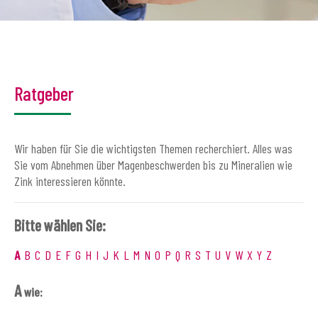
Ratgeber
Wir haben für Sie die wichtigsten Themen recherchiert. Alles was
Sie vom Abnehmen über Magenbeschwerden bis zu Mineralien wie
Zink interessieren könnte.
Bitte wählen Sie:
A
B
C
D
E
F
G
H
I
J
K
L
M
N
O
P
Q
R
S
T
U
V
W
X
Y
Z
A
wie: