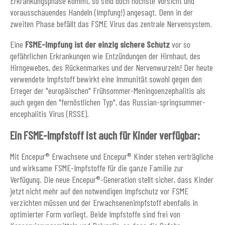
Erkrankungsphase kommt, so sind doch höchste Vorsicht und
vorausschauendes Handeln (Impfung!) angesagt. Denn in der
zweiten Phase befällt das FSME Virus das zentrale Nervensystem.
Eine
FSME-Impfung ist der einzig sichere Schutz
vor so
gefährlichen Erkrankungen wie Entzündungen der Hirnhaut, des
Hirngewebes, des Rückenmarkes und der Nervenwurzeln! Der heute
verwendete Impfstoff bewirkt eine Immunität sowohl gegen den
Erreger der "europäischen" Frühsommer-Meningoenzephalitis als
auch gegen den "fernöstlichen Typ", das Russian-springsummer-
encephalitis Virus (RSSE).
Ein FSME-Impfstoff ist auch für Kinder verfügbar:
Mit Encepur® Erwachsene und Encepur® Kinder stehen verträgliche
und wirksame FSME-Impfstoffe für die ganze Familie zur
Verfügung. Die neue Encepur®-Generation stellt sicher, dass Kinder
jetzt nicht mehr auf den notwendigen Impfschutz vor FSME
verzichten müssen und der Erwachsenenimpfstoff ebenfalls in
optimierter Form vorliegt. Beide Impfstoffe sind frei von