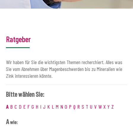
Ratgeber
Wir haben für Sie die wichtigsten Themen recherchiert. Alles was
Sie vom Abnehmen über Magenbeschwerden bis zu Mineralien wie
Zink interessieren könnte.
Bitte wählen Sie:
A
B
C
D
E
F
G
H
I
J
K
L
M
N
O
P
Q
R
S
T
U
V
W
X
Y
Z
A
wie: