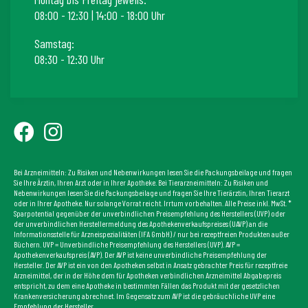
08:00 - 12:30 | 14:00 - 18:00 Uhr
Samstag:
08:30 - 12:30 Uhr
Bei Arzneimitteln: Zu Risiken und Nebenwirkungen lesen Sie die Packungsbeilage und fragen
Sie Ihre Ärztin, Ihren Arzt oder in Ihrer Apotheke. Bei Tierarzneimitteln: Zu Risiken und
Nebenwirkungen lesen Sie die Packungsbeilage und fragen Sie Ihre Tierärztin, Ihren Tierarzt
oder in Ihrer Apotheke. Nur solange Vorrat reicht. Irrtum vorbehalten. Alle Preise inkl. MwSt. *
Sparpotential gegenüber der unverbindlichen Preisempfehlung des Herstellers (UVP) oder
der unverbindlichen Herstellermeldung des Apothekenverkaufspreises (UAVP) an die
Informationsstelle für Arzneispezialitäten (IFA GmbH) / nur bei rezeptfreien Produkten außer
Büchern. UVP = Unverbindliche Preisempfehlung des Herstellers (UVP). AVP =
Apothekenverkaufspreis (AVP). Der AVP ist keine unverbindliche Preisempfehlung der
Hersteller. Der AVP ist ein von den Apotheken selbst in Ansatz gebrachter Preis für rezeptfreie
Arzneimittel, der in der Höhe dem für Apotheken verbindlichen Arzneimittel Abgabepreis
entspricht, zu dem eine Apotheke in bestimmten Fällen das Produkt mit der gesetzlichen
Krankenversicherung abrechnet. Im Gegensatz zum AVP ist die gebräuchliche UVP eine
Empfehlung der Hersteller.