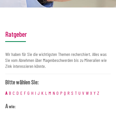
Ratgeber
Wir haben für Sie die wichtigsten Themen recherchiert. Alles was
Sie vom Abnehmen über Magenbeschwerden bis zu Mineralien wie
Zink interessieren könnte.
Bitte wählen Sie:
A
B
C
D
E
F
G
H
I
J
K
L
M
N
O
P
Q
R
S
T
U
V
W
X
Y
Z
A
wie: